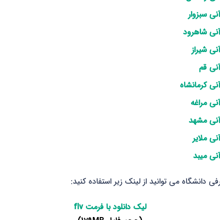
نی سبزوار
آنی شاهرود
نی شیراز
نی قم
نی کرمانشاه
نی مراغه
آنی مشهد
نی ملایر
نی میبد
دانشگاه می توانید از لینک زیر استفاده کنید:
لیک دانلود با فرمت flv