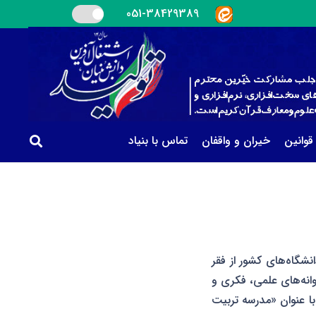
051-38429389
 قوانین
خیران و واقفان
تماس با بنیاد
نشگاه‌های کشور از فقر
انه‌های علمی، فکری و
ِ صحیح و به‌روز؛ و همچنین به‌منظور بهره‌وری مطلوب از موقوفات قرآنی؛ در سال 1361، با عنوان «مدرسه تربیت