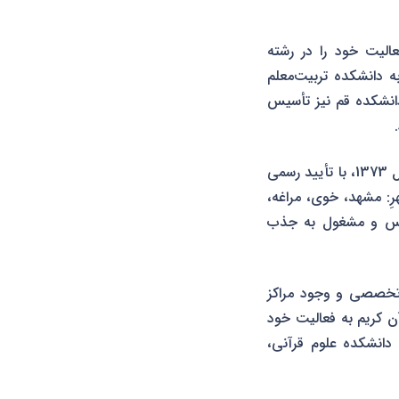
ی، فعالیت خود را در رشته
معلم قرآن مجید از طریق آزمون سراسریِ سازمان سنجش، ادامه داد و در سال 1372 به دانشکده تربیت‌معلم
دانشکده قم نیز تأسیس
ضرورت‌های فرهنگی و آموزشی کشور و استقبال روافزون از این دانشکده‌ها، باعث شد که از سال 1373، با تأیید رسمی
رِ: مشهد، خوی، مراغه،
تأسیس و مشغول به جذب
ت تخصصی و وجود مراکز
 معارف قرآن کریم به فعالیت خود
 هجده دانشکده علوم قرآنی،