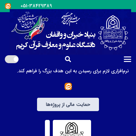
051-38429389
بنیاد خیران و واقفان دانشگاه علوم و معارف قرآن کریم در سال
1399 در راستای دستیابی به حاکمیت قرآن کریم و فرامین
مفسران حقیقی آن، یعنی اهل‌بیت علیهم‌السلام، تأسیس شد تا
زمینه‌های لازم را برای جذب و مشارکت حداکثری تمام اقشاری
که دلشان برای رفع مهجوریت از قرآن می‌تپد، فراهم کند.
بهره‌گیری از توان توانگران و بنای خیر خیران و وقف واقفان
می‌تواند زمینه‌های ایجاد و گسترش امکانات سخت‌افزاری و
نرم‌افزاری لازم برای رسیدن به این هدف بزرگ را فراهم کند.
حمایت مالی از پروژه‌ها