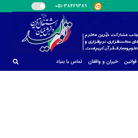
051-38429389
 قوانین
خیران و واقفان
تماس با بنیاد