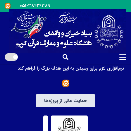
051-38429389
بنیاد خیران و واقفان دانشگاه علوم و معارف قرآن کریم در سال
1399 در راستای دستیابی به حاکمیت قرآن کریم و فرامین
مفسران حقیقی آن، یعنی اهل‌بیت علیهم‌السلام، تأسیس شد تا
زمینه‌های لازم را برای جذب و مشارکت حداکثری تمام اقشاری
که دلشان برای رفع مهجوریت از قرآن می‌تپد، فراهم کند.
بهره‌گیری از توان توانگران و بنای خیر خیران و وقف واقفان
می‌تواند زمینه‌های ایجاد و گسترش امکانات سخت‌افزاری و
نرم‌افزاری لازم برای رسیدن به این هدف بزرگ را فراهم کند.
حمایت مالی از پروژه‌ها