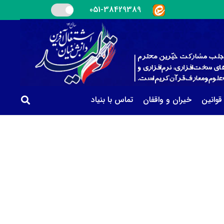
051-38429389
 قوانین
خیران و واقفان
تماس با بنیاد