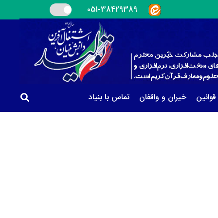
051-38429389
 قوانین
خیران و واقفان
تماس با بنیاد